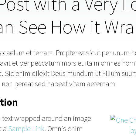
 Post with a Very L
n See How it Wra
us caelum et terram. Propterea sicut per unum
it et per peccatum mors et ita in omnes homin
 Sic enim dilexit Deus mundum ut Filium suum
m non pereat sed habeat vitam aeternam.
tion
’s text wrapped around an image
t a
Sample Link
. Omnis enim