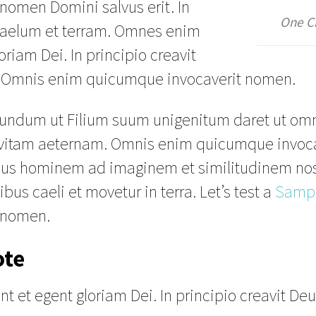
nomen Domini salvus erit. In
One C
 caelum et terram. Omnes enim
riam Dei. In principio creavit
. Omnis enim quicumque invocaverit nomen.
mundum ut Filium suum unigenitum daret ut omn
 vitam aeternam. Omnis enim quicumque invoc
iamus hominem ad imaginem et similitudinem nos
ibus caeli et movetur in terra. Let’s test a
Sampl
 nomen.
ote
et egent gloriam Dei. In principio creavit Deu