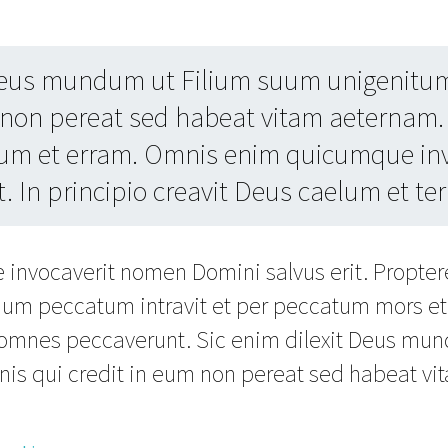
 Deus mundum ut Filium suum unigenitu
 non pereat sed habeat vitam aeternam. 
lum et erram. Omnis enim quicumque in
t. In principio creavit Deus caelum et te
nvocaverit nomen Domini salvus erit. Propter
m peccatum intravit et per peccatum mors et
o omnes peccaverunt. Sic enim dilexit Deus mu
nis qui credit in eum non pereat sed habeat v