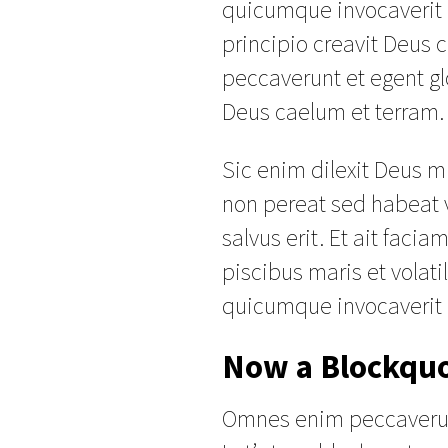
quicumque invocaverit 
principio creavit Deus
peccaverunt et egent glo
Deus caelum et terram
Sic enim dilexit Deus 
non pereat sed habeat
salvus erit. Et ait fac
piscibus maris et volatil
quicumque invocaverit
Now a Blockqu
Omnes enim peccaverunt 