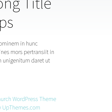
ong Title
ps
 hominem in hunc
es mors pertransiit in
 unigenitum daret ut