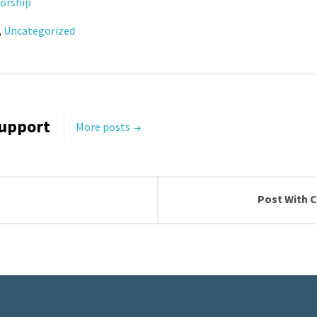
orship
,
Uncategorized
upport
More posts
Post With 