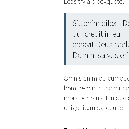
Let’s try a blockquote.
Sic enim dilexit
qui credit in eum
creavit Deus cae
Domini salvus eri
Omnis enim quicumque i
hominem in hunc mundu
mors pertransiit in qu
unigenitum daret ut om