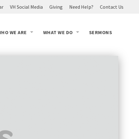
ar
VH Social Media
Giving
Need Help?
Contact Us
WHO WE ARE
WHAT WE DO
SERMONS