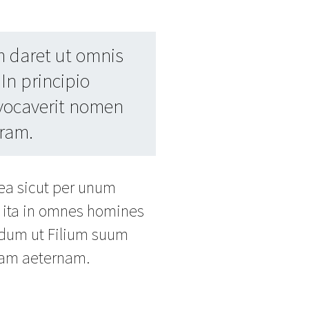
m daret ut omnis
In principio
vocaverit nomen
rram.
ea sicut per unum
 ita in omnes homines
ndum ut Filium suum
itam aeternam.