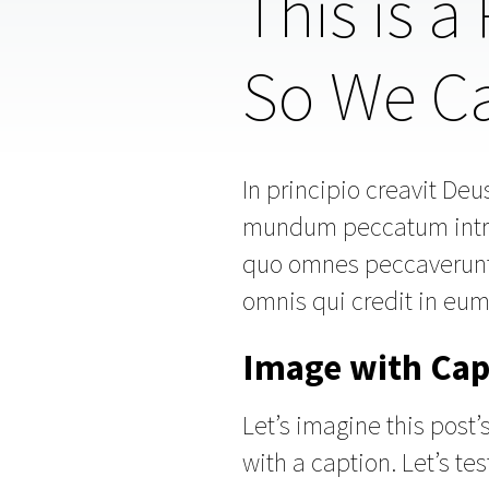
This is a
So We Ca
In principio creavit De
mundum peccatum intrav
quo omnes peccaverunt.
omnis qui credit in eu
Image with Cap
Let’s imagine this post
with a caption. Let’s tes