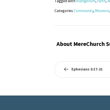
Tagged with
evangelism
,
faith
,
w
Categories
Community
,
Missions
About MereChurch S
Ephesians 3:17-21